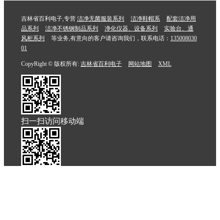
吉林省百利电子,专营
洁净无菌服装系列
洁净鞋帽系
配套洁净用
品系列
洁净不锈钢制品系列
净化仪器、设备系列
实验台、通
风柜系列
等业务,有意向的客户请咨询我们，联系电话：
135008030
01
CopyRight © 版权所有:
吉林省百利电子
网站地图
XML
扫一扫访问移动端
电话咨询
短信咨询
留言咨询
查看地图