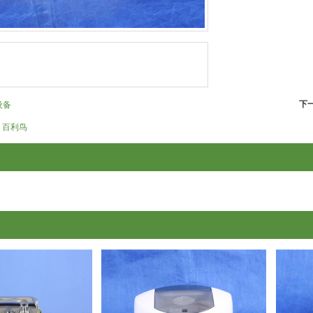
下
设备
百利鸟