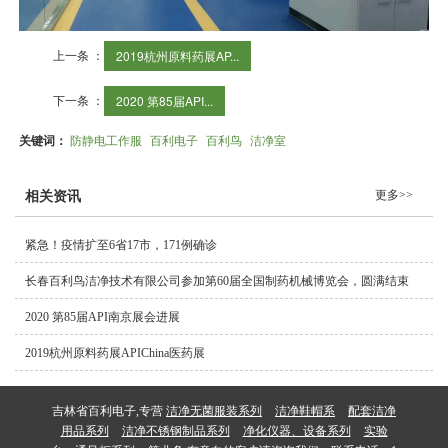
上一条 ：
2019杭州原料药展AP...
下一条 ：
2020 第85届API...
关键词：
防静电工作服
百利电子
百利鸟
洁净室
更多>>
相关资讯
紧急！疫情扩至6省17市，171例确诊
长春百利鸟洁净技术有限公司参加第60届全国制药机械博览会，圆满结束
2020 第85届API南京展会进展
2019杭州原料药展APIChina医药展
吉林省百利电子,专营
洁净无菌服装系列
洁净鞋帽系
配套洁净
用品系列
洁净不锈钢制品系列
净化仪器、设备系列
实验