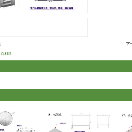
下
列
百利鸟