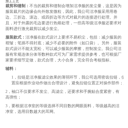
加工工艺
裁剪和缝制：
不当的裁剪和缝制会增加洁净服的发尘量，这是因为
服装裁片的边缘会向外散发微粒，因此，我公司洁净服采用用卷
边、三折边、滚边、或四折边等方式对裁片的连接进行处理。并
且，对于外露的毛边要进行热熔处理，一些高等级洁净服还要求对
面料进行激光裁剪以减少发尘。
服装款式：
洁净服在款式设计上要求不易积尘，包括：减少服装的
褶皱；笔插不得封底；减少不必要的附件（如口袋）。另外，服装
款式设计不能太宽松，可以减少服装的摩擦，控制发尘。我公司洁
服有常规连体分体等数种款式可为厂家需求提供参考，也可根据厂
家要求细节定做，款式合理，大小合身，完全符合考核指标。
辅料：
1
，拉链是洁净服滤尘效果的薄弱环节，我公司选用密齿拉链，位
置应根据作业动作做出合理设计，避免拉链位置正对操作部件；
,
2
，袖口不仅要求不发尘、高滤尘，还要求和手腕贴合度紧密，有
高弹性；
3
，要根据洁净室的等级选择不同目数的网眼面料，等级越高的洁
净室，选用目数越大的耳网。