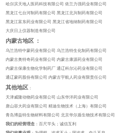
哈尔滨天地人医药科技有限公司
依兰力强药业有限公司
黑龙江七台河制药有限公司
黑龙江北兴制药有限公司
黑龙江富东药业有限公司
黑龙江省地纳制药有限公司
大庆日上仪器制造有限公司
内蒙古地区
：
乌兰浩特中蒙药业有限公司
乌兰浩特生化制药有限公司
内蒙古奥特奇药业有限公司
内蒙古康源药业有限公司
内蒙古保康生物化学制药厂
通辽科尔沁药业有限公司
通辽蒙药股份有限公司
内蒙古宇航人药业有限责任公司
其他地区
：
天津威隆动物药业有限公司
山东华洋药业有限公司
唐山容大药业有限公司
精迪生物技术（上海）有限公司
青岛博益特生物材料有限公司
北京华尔盾生物技术有限公司
我们的经营理念
：百尺竿头；诚信互利
我们的事业观
：为理想，追求不止；因追求，奋斗不息