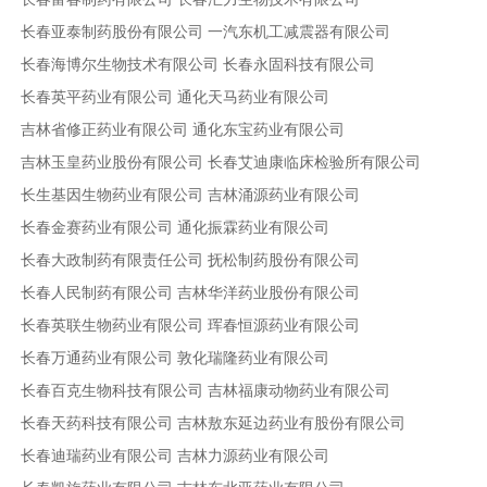
长春亚泰制药股份有限公司
一汽东机工减震器有限公司
长春海博尔生物技术有限公司
长春永固科技有限公司
长春英平药业有限公司
通化天马药业有限公司
吉林省修正药业有限公司
通化东宝药业有限公司
吉林玉皇药业股份有限公司
长春艾迪康临床检验所有限公司
长生基因生物药业有限公司
吉林涌源药业有限公司
长春金赛药业有限公司
通化振霖药业有限公司
长春大政制药有限责任公司
抚松制药股份有限公司
长春人民制药有限公司
吉林华洋药业股份有限公司
长春英联生物药业有限公司
珲春恒源药业有限公司
长春万通药业有限公司
敦化瑞隆药业有限公司
长春百克生物科技有限公司
吉林福康动物药业有限公司
长春天药科技有限公司
吉林敖东延边药业有股份有限公司
长春迪瑞药业有限公司
吉林力源药业有限公司