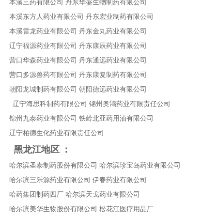
本溪三药有限公司
丹东华盛生物制药有限公司
本溪东方人药业有限公司
丹东宏业制药有限公司
本溪雷龙药业有限公司
丹东金丸药业有限公司
辽宁福源药业有限公司
丹东康辰药业有限公司
营口华森药业有限公司
丹东通远药业有限公司
营口多源兽药有限公司
丹东康复制药有限公司
朝阳龙城制药有限公司
朝阳德远药业有限公司
辽宁海思科制药有限公司
锦州奥鸿药业有限责任公司
锦州九泰药业有限公司
铁岭北亚药用油有限公司
辽宁柏德生化药业有限责任公司
黑龙江地区
：
哈尔滨圣泰制药股份有限公司
哈尔滨珍宝岛药业有限公司
哈尔滨三乐源药业有限公司
伊春药业有限公司
哈药集团制药四厂
哈尔滨天戈药业有限公司
哈尔滨美华生物股份有限公司
松花江医疗用品厂