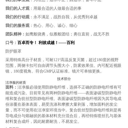
我们的人才观
：用最合适的人做最合适的事
我们的行动观
：永不满足，战胜自我，从优秀到卓越
我们的服务观
：热心、用心、诚心、细心
团队精神：
如鹰般骁勇，似雁般团结；勇往直前，战无不胜
口号：
百卓而专！
利彼成越！
——
百利
防护眼罩
采用特殊高分子材质，可耐
121
º高温反复灭菌，超过
180
度的视野
范围，两侧卡扣可自由调节头围大小，防雾效果佳。内可配近视眼
镜，
180
度视角。符合
GMP
认证标准。镜片可单独更换。
技术部分
洁净服的材质
面料：
洁净服必须使用防静电纤维，选择不正确的防静电纤维有可
能造成污染。目前常见有两种防静电纤维
——
表面渗碳型防静电纤
维和复合纺丝型防静电纤维。表面渗碳型防静电纤维因为其导电成
份涂覆在基体表面，易受洗涤和摩擦大量剥落，增加面料的发尘
量，而不可使用在洁净室环境当中。复合纺丝型防静电纤维则是将
导电成分与熔融状的基体材料充分混合后，再经特殊喷丝孔与基体
材料复合成纤，因此耐磨耐洗，不易发尘。