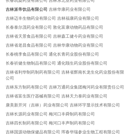
长春凯旋药业有限公司
吉林东北亚药业有限公司
吉林派帝饮品有限公司
吉林华康药业有限公司
吉林迈丰生物药业有限公司
吉林福康药业有限公司
长春泰尔茂药业有限公司
敦化富康动物药品有限公司
吉林省天景食品有限公司
吉林森工健今药业有限公司
吉林省老昌食品有限公司
吉林华康动物药业有限公司
长春桃李食品有限公司
通化长青药业股份有限公司
长春祈健生物制品有限公司
通化颐生药业股份有限公司
吉林省利华制药制药有限公司
吉林省辉南长龙生化药业股份有限
公司
吉林东方制药有限公司
吉林万通药业集团梅河药业有限责任公司
吉林省富生医疗器械有限公司
吉林天力泰药业有限公司
康美新开河（吉林）药业有限公司
吉林环宇显示技术有限公司
吉林长源药业有限公司
梅河口丰舜制药有限公司
吉林四长制药有限公司
梅河口丰声制药有限公司
吉林国源动物保健品有限公司
珲春华瑞参业生物工程有限公司