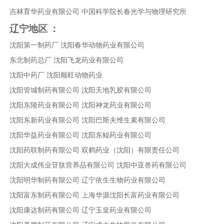
吉林育华药业有限公司
中国科学院长春光学与物理研究所
辽宁地区
：
沈阳第一制药厂
沈阳春华动物药业有限公司
东北制药总厂
沈阳飞龙药业有限公司
沈阳中药厂
沈阳顺旺动物药业
沈阳管城制药有限公司
沈阳天地乳胶有限公司
沈阳东陵药业有限公司
沈阳神龙药业有限公司
沈阳东新药业有限公司
沈阳巴斯夫维生素有限公司
沈阳华益药业有限公司
沈阳东鲲药业有限公司
沈阳药联制药有限公司
双鹤药业（沈阳）有限责任公司
沈阳大成伟业苷肽营养品有限公司
沈阳中亚兽药有限公司
沈阳明华制药有限公司
辽宁依生生物药业有限公司
沈阳富东制药有限公司
上海华源沈阳长富药业有限公司
沈阳康达制药有限公司
辽宁玉皇药业有限公司